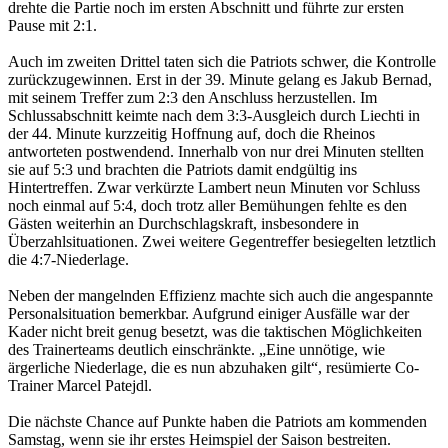
drehte die Partie noch im ersten Abschnitt und führte zur ersten
Pause mit 2:1.
Auch im zweiten Drittel taten sich die Patriots schwer, die Kontrolle
zurückzugewinnen. Erst in der 39. Minute gelang es Jakub Bernad,
mit seinem Treffer zum 2:3 den Anschluss herzustellen. Im
Schlussabschnitt keimte nach dem 3:3-Ausgleich durch Liechti in
der 44. Minute kurzzeitig Hoffnung auf, doch die Rheinos
antworteten postwendend. Innerhalb von nur drei Minuten stellten
sie auf 5:3 und brachten die Patriots damit endgültig ins
Hintertreffen. Zwar verkürzte Lambert neun Minuten vor Schluss
noch einmal auf 5:4, doch trotz aller Bemühungen fehlte es den
Gästen weiterhin an Durchschlagskraft, insbesondere in
Überzahlsituationen. Zwei weitere Gegentreffer besiegelten letztlich
die 4:7-Niederlage.
Neben der mangelnden Effizienz machte sich auch die angespannte
Personalsituation bemerkbar. Aufgrund einiger Ausfälle war der
Kader nicht breit genug besetzt, was die taktischen Möglichkeiten
des Trainerteams deutlich einschränkte. „Eine unnötige, wie
ärgerliche Niederlage, die es nun abzuhaken gilt“, resümierte Co-
Trainer Marcel Patejdl.
Die nächste Chance auf Punkte haben die Patriots am kommenden
Samstag, wenn sie ihr erstes Heimspiel der Saison bestreiten.