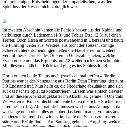
früh mit einigen Entscheidungen der Unparteiischen, was dem
Spielfluss der Hessen nicht zuträglich war.
Im zweiten Abschnitt kamen die Patriots besser aus der Kabine und
verkürzten durch Lademann (1:3) und Tobias Etzel (2:3) auf einen
Treffer. Doch Essen antwortete postwendend in Überzahl und baute
die Führung weiter aus. Weitere, aus Sicht der Hessen, strittige
Schiedsrichterentscheidungen ließen die Hausherren im weiteren
Verlauf dieses Drittels des Öfteren in Unterzahl spielen, welche
Essen nutzte und das Ergebnis auf 2:8 weiter nach oben schraubte.
Mit diesem deutlichen Rückstand ging es ins Schlussdrittel.
Dort konnten beide Teams noch jeweils einmal treffen – für die
Patriots war es der Neuzugang aus Berlin Dean Flemming, der zum
3:9 Endstand traf. Nun heißt es, die Niederlage abzuhaken und sich
auf das nächste Spiel zu konzentrieren. „Essen war einfach cleverer
und an diesem Abend abgeklärter im Abschluss, gerade in Überzahl.
Wir waren in Köln schlecht und heute hatten die Schiedsrichter nicht
ihren besten Tag. Aber natürlich müssen wir bei uns Anfangen, da
war lange noch nicht alles gut, aber das kennt man ja von uns aus
den letzten Jahren, dass wir erst im Laufe der Saison zu unserer
stärke und Erfolg finden. Am Samstag geht es in Augsburg weiter“,
so Trainer Patric Pfannmüller sichtlich verärgert.