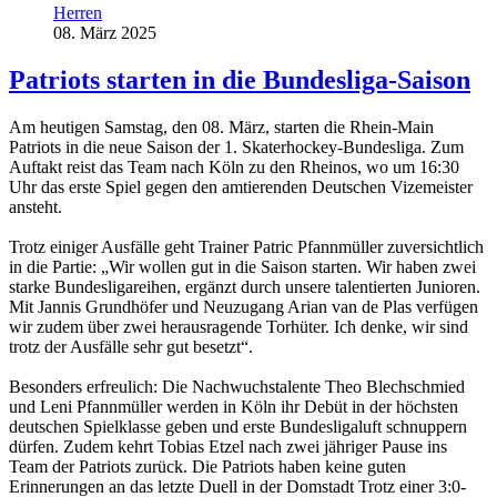
Herren
08. März 2025
Patriots starten in die Bundesliga-Saison
Am heutigen Samstag, den 08. März, starten die Rhein-Main
Patriots in die neue Saison der 1. Skaterhockey-Bundesliga. Zum
Auftakt reist das Team nach Köln zu den Rheinos, wo um 16:30
Uhr das erste Spiel gegen den amtierenden Deutschen Vizemeister
ansteht.
Trotz einiger Ausfälle geht Trainer Patric Pfannmüller zuversichtlich
in die Partie: „Wir wollen gut in die Saison starten. Wir haben zwei
starke Bundesligareihen, ergänzt durch unsere talentierten Junioren.
Mit Jannis Grundhöfer und Neuzugang Arian van de Plas verfügen
wir zudem über zwei herausragende Torhüter. Ich denke, wir sind
trotz der Ausfälle sehr gut besetzt“.
Besonders erfreulich: Die Nachwuchstalente Theo Blechschmied
und Leni Pfannmüller werden in Köln ihr Debüt in der höchsten
deutschen Spielklasse geben und erste Bundesligaluft schnuppern
dürfen. Zudem kehrt Tobias Etzel nach zwei jähriger Pause ins
Team der Patriots zurück. Die Patriots haben keine guten
Erinnerungen an das letzte Duell in der Domstadt Trotz einer 3:0-