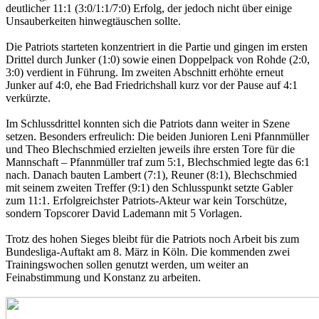
deutlicher 11:1 (3:0/1:1/7:0) Erfolg, der jedoch nicht über einige
Unsauberkeiten hinwegtäuschen sollte.
Die Patriots starteten konzentriert in die Partie und gingen im ersten
Drittel durch Junker (1:0) sowie einen Doppelpack von Rohde (2:0,
3:0) verdient in Führung. Im zweiten Abschnitt erhöhte erneut
Junker auf 4:0, ehe Bad Friedrichshall kurz vor der Pause auf 4:1
verkürzte.
Im Schlussdrittel konnten sich die Patriots dann weiter in Szene
setzen. Besonders erfreulich: Die beiden Junioren Leni Pfannmüller
und Theo Blechschmied erzielten jeweils ihre ersten Tore für die
Mannschaft – Pfannmüller traf zum 5:1, Blechschmied legte das 6:1
nach. Danach bauten Lambert (7:1), Reuner (8:1), Blechschmied
mit seinem zweiten Treffer (9:1) den Schlusspunkt setzte Gabler
zum 11:1. Erfolgreichster Patriots-Akteur war kein Torschütze,
sondern Topscorer David Lademann mit 5 Vorlagen.
Trotz des hohen Sieges bleibt für die Patriots noch Arbeit bis zum
Bundesliga-Auftakt am 8. März in Köln. Die kommenden zwei
Trainingswochen sollen genutzt werden, um weiter an
Feinabstimmung und Konstanz zu arbeiten.