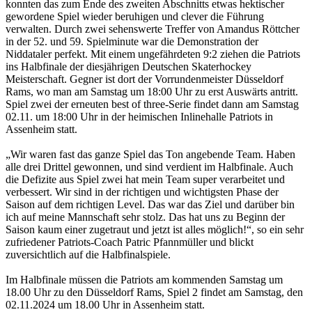
konnten das zum Ende des zweiten Abschnitts etwas hektischer
gewordene Spiel wieder beruhigen und clever die Führung
verwalten. Durch zwei sehenswerte Treffer von Amandus Röttcher
in der 52. und 59. Spielminute war die Demonstration der
Niddataler perfekt. Mit einem ungefährdeten 9:2 ziehen die Patriots
ins Halbfinale der diesjährigen Deutschen Skaterhockey
Meisterschaft. Gegner ist dort der Vorrundenmeister Düsseldorf
Rams, wo man am Samstag um 18:00 Uhr zu erst Auswärts antritt.
Spiel zwei der erneuten best of three-Serie findet dann am Samstag
02.11. um 18:00 Uhr in der heimischen Inlinehalle Patriots in
Assenheim statt.
„Wir waren fast das ganze Spiel das Ton angebende Team. Haben
alle drei Drittel gewonnen, und sind verdient im Halbfinale. Auch
die Defizite aus Spiel zwei hat mein Team super verarbeitet und
verbessert. Wir sind in der richtigen und wichtigsten Phase der
Saison auf dem richtigen Level. Das war das Ziel und darüber bin
ich auf meine Mannschaft sehr stolz. Das hat uns zu Beginn der
Saison kaum einer zugetraut und jetzt ist alles möglich!“, so ein sehr
zufriedener Patriots-Coach Patric Pfannmüller und blickt
zuversichtlich auf die Halbfinalspiele.
Im Halbfinale müssen die Patriots am kommenden Samstag um
18.00 Uhr zu den Düsseldorf Rams, Spiel 2 findet am Samstag, den
02.11.2024 um 18.00 Uhr in Assenheim statt.