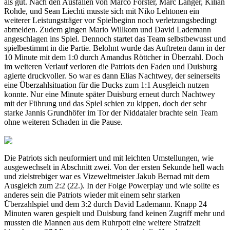
als gut. Nach den Ausfällen von Marco Forster, Marc Langer, Kilian
Rohde, und Sean Liechti musste sich mit Niko Lehtonen ein
weiterer Leistungsträger vor Spielbeginn noch verletzungsbedingt
abmelden. Zudem gingen Mario Willkom und David Lademann
angeschlagen ins Spiel. Dennoch startet das Team selbstbewusst und
spielbestimmt in die Partie. Belohnt wurde das Auftreten dann in der
10 Minute mit dem 1:0 durch Amandus Röttcher in Überzahl. Doch
im weiteren Verlauf verloren die Patriots den Faden und Duisburg
agierte druckvoller. So war es dann Elias Nachtwey, der seinerseits
eine Überzahlsituation für die Ducks zum 1:1 Ausgleich nutzen
konnte. Nur eine Minute später Duisburg erneut durch Nachtwey
mit der Führung und das Spiel schien zu kippen, doch der sehr
starke Jannis Grundhöfer im Tor der Niddataler brachte sein Team
ohne weiteren Schaden in die Pause.
Die Patriots sich neuformiert und mit leichten Umstellungen, wie
ausgewechselt in Abschnitt zwei. Von der ersten Sekunde hell wach
und zielstrebiger war es Vizeweltmeister Jakub Bernad mit dem
Ausgleich zum 2:2 (22.). In der Folge Powerplay und wie sollte es
anderes sein die Patriots wieder mit einem sehr starken
Überzahlspiel und dem 3:2 durch David Lademann. Knapp 24
Minuten waren gespielt und Duisburg fand keinen Zugriff mehr und
mussten die Mannen aus dem Ruhrpott eine weitere Strafzeit