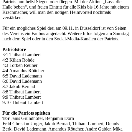
Patriots nun heißt Siegen oder fliegen. Mit der Aktion „Lasst die
Halle beben“, und freien Eintritt für alle Kids bis 16 Jahre mit einem
Krachmacher, will man den nötigen Heimvorteil nochmals
verstärken.
Für ein mögliches Spiel drei am 09.11. in Düsseldorf ist von Seiten
des Vereins ein Fanbus angedacht. Weitere Infos folgen am Samstag
nach dem Spiel oder in den Social-Media-Kanälen der Patriots.
Patriotstore
3:1 Thibaut Lambert
4:2 Kilian Rohde
4:3 Torben Reuner
4:4 Amandus Röttcher
6:5 David Lademann
6:6 David Lademann
8:7 Jakub Bernad
8:8 Thibaut Lambert
9:9 Thibaut Lambert
9:10 Thibaut Lambert
Für die Patriots spielten
Tor
Janis Grundhöfer, Benjamin Dorn
Feld
Christian Unger, Jakub Bernad, Thibaut Lambert, Dennis
Berk, David Lademann, Amandus Röttcher, André Gabler, Mika