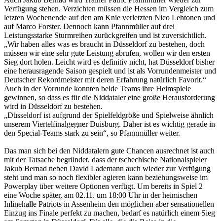
Verfügung stehen. Verzichten müssen die Hessen im Vergleich zum
letzten Wochenende auf den am Knie verletzten Nico Lehtonen und
auf Marco Forster. Dennoch kann Pfannmüller auf drei
Leistungsstarke Sturmreihen zurückgreifen und ist zuversichtlich.
„Wir haben alles was es braucht in Düsseldorf zu bestehen, doch
müssen wir eine sehr gute Leistung abrufen, wollen wir den ersten
Sieg dort holen. Leicht wird es definitiv nicht, hat Düsseldorf bisher
eine herausragende Saison gespielt und ist als Vorrundenmeister und
Deutscher Rekordmeister mit deren Erfahrung natürlich Favorit.“
Auch in der Vorrunde konnten beide Teams ihre Heimspiele
gewinnen, so dass es für die Niddataler eine große Herausforderung
wird in Düsseldorf zu bestehen.
„Düsseldorf ist aufgrund der Spielfeldgröße und Spielweise ähnlich
unserem Viertelfinalgegner Duisburg. Daher ist es wichtig gerade in
den Special-Teams stark zu sein“, so Pfannmüller weiter.
Das man sich bei den Niddatalern gute Chancen ausrechnet ist auch
mit der Tatsache begründet, dass der tschechische Nationalspieler
Jakub Bernad neben David Lademann auch wieder zur Verfügung
steht und man so noch flexibler agieren kann beziehungsweise im
Powerplay über weitere Optionen verfügt. Um bereits in Spiel 2
eine Woche später, am 02.11. um 18:00 Uhr in der heimischen
Inlinehalle Patriots in Assenheim den möglichen aber sensationellen
Einzug ins Finale perfekt zu machen, bedarf es natürlich einem Sieg