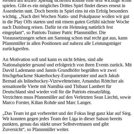
Hessen am letzten Spieltag sicherten könnte eine sehr wichtige Rolle
spielen. Gibt es ein mögliches Drittes Spiel findet dieses erneut in
Assenheim statt. Doch bereits in Spiel eins ist ein Erfolg besonders
wichtig. „Nach drei Wochen Natio- und Pokalpause wollen wir gut
in die Play Offs starten und mit einem guten Gefühl nächste Woche
nach Duisburg reisen. Dafür ist ein Heimsieg natürlich fest
eingeplant“, so Patriots-Trainer Patric Pfannmüller. Die
Voraussetzungen sehen am Samstag schon mal recht gut aus, kann
Pfannmüller in allen Positionen auf nahezu alle Leistungsträger
zurückgreifen.
An Motivation soll und kann es nicht fehlen, sind alle
Nationalspieler gesund und erfolgreich von ihren Events zurück. Mit
David Lademann und Jannis Grundhöfer begrüßen wir zwei
frischgebackene Skaterhockey-Europameister und auch Jakub
Bernad als Inlinehockey-Vizeweltmeister, Amandus Röttcher als
sensationelle Vierte mit Namibia und Thibaut Lambert für
Deutschland sind wieder voll für die Patriots einsatzfähig.
Verzichten muss Pfannmüller auf den Verletzten Sean Liechti, sowie
Marco Forster, Kilian Rohde und Marc Langer.
„Das Team ist gut vorbereitet und der Fokus liegt ganz klar auf Sieg.
Wir konnten gegen jedes Team der Liga in dieser Saison bereits
punkten, genau das stärkt unser Selbstvertrauen und gibt
Zuversicht“, so Pfannmüller weiter.