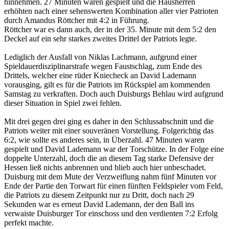
hinnehmen. 27 Minuten waren gespielt und die Hausherren
erhöhten nach einer sehenswerten Kombination aller vier Patrioten
durch Amandus Röttcher mit 4:2 in Führung.
Röttcher war es dann auch, der in der 35. Minute mit dem 5:2 den
Deckel auf ein sehr starkes zweites Drittel der Patriots legte.
Lediglich der Ausfall von Niklas Lachmann, aufgrund einer
Spieldauerdisziplinarstrafe wegen Faustschlag, zum Ende des
Drittels, welcher eine rüder Kniecheck an David Lademann
vorausging, gilt es für die Patriots im Rückspiel am kommenden
Samstag zu verkraften. Doch auch Duisburgs Behlau wird aufgrund
dieser Situation in Spiel zwei fehlen.
Mit drei gegen drei ging es daher in den Schlussabschnitt und die
Patriots weiter mit einer souveränen Vorstellung. Folgerichtig das
6:2, wie sollte es anderes sein, in Überzahl. 47 Minuten waren
gespielt und David Lademann war der Torschütze. In der Folge eine
doppelte Unterzahl, doch die an diesem Tag starke Defensive der
Hessen ließ nichts anbrennen und blieb auch hier unbeschadet.
Duisburg mit dem Mute der Verzweiflung nahm fünf Minuten vor
Ende der Partie den Torwart für einen fünften Feldspieler vom Feld,
die Patriots zu diesem Zeitpunkt nur zu Dritt, doch nach 29
Sekunden war es erneut David Lademann, der den Ball ins
verwaiste Duisburger Tor einschoss und den verdienten 7:2 Erfolg
perfekt machte.