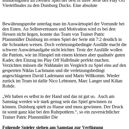
Bundesligisten im zweiten Spiel der best of three Serie des Play Off
Viertelfinales zu den Duisburg Ducks.
Eine absolute
Bewährungsprobe unterlag man im Auswärtsspiel der Vorrunde bei
den Enten. An Selbstvertrauen und Motivation wird es bei den
Hessen nicht liegen, konnte das Team von Trainer Patric
Pfannmüller Duisburg im ersten Spiel der Serie mit 7:2 deutlich in
die Schranken weisen. Doch verletzungsbedingte Ausfälle macht die
schwere Auswärtsaufgabe nicht leichter. Trotz der Ausfälle wollen
die Patriots, wie im Hinspiel mit einem kleinen aber qualitativ guten
Kader, den Einzug ins Play Off Halbfinale perfekt machen.
Verzichten müssen die Niddataler im Vergleich zu Spiel eins auf den
gesperrten Niklas Lachmann und die verletzungsbedingt
angeschlagenen David Lademann und Mario Willkomm. Wieder
zurück im Team ist dafür Nico Lehtonen, Marc Langer und Kilian
Rohde.
„Wir haben es selbst in der Hand und das ist gut so. Auch am
Samstag werden wir stark genug sein das Spiel gewinnen zu
können. Duisburg spielt zu Hause und muss gewinnen. Der Druck
ist somit ganz klar bei den Ruhrpottlern.“, so ein zuversichtlicher
Trainer Patric Pfannmüller Die
Folgende Spieler stehen am Samstag zur Verfügung