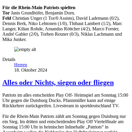
Für die Rhein-Main Patriots spielten
Tor
Janis Grundhöfer, Benjamin Dorn.
Feld
Christian Unger (1 Tor/0 Assists), David Lademann (0/2),
Dennis Berk, Niko Lehtonen (1/0), Thibaut Lambert (1/2), Marc
Langer, Kilian Rohde, Amandus Röttcher (4/2), Marco Forster,
André Gabler (2/0), Torben Reuner (0/3), Niklas Lachmann und
Mika Junker.
Details
Herren
18. Oktober 2024
Alles oder Nichts, siegen oder fliegen
Patriots im alles entscheiden Play Off- Heimspiel am Sonntag 15:00
Uhr gegen die Duisburg Ducks. Pfannmüller kann auf einige
Rückkehrer zurückgreifen. Livestream in sportdeutschland TV.
Für die Rhein-Main Patriots zählt am Sonntag gegen Duisburg nur
ein Sieg. Im dritten und entscheidenden Play Off Viertelfinale am
Sonntag 15:00 Uhr in heimischer Inlinehalle „Patriots“ in