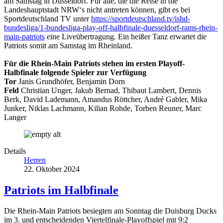
am Samstag in Düsseldorf. Für alle, die die Reise in die
Landeshauptstadt NRW‘s nicht antreten können, gibt es bei
Sportdeutschland TV unter
https://
sportdeutschland.tv/ishd-
bundesliga/1-bundesliga-play-
off-halbfinale-duesseldorf-
rams-rhein-
main-patriots
eine Liveübertragung. Ein heißer Tanz erwartet die
Patriots somit am Samstag im Rheinland.
Für die Rhein-Main Patriots stehen im ersten Playoff-
Halbfinale folgende Spieler zur Verfügung
Tor
Janis Grundhöfer, Benjamin Dorn
Feld
Christian Unger, Jakub Bernad, Thibaut Lambert, Dennis
Berk, David Lademann, Amandus Röttcher, André Gabler, Mika
Junker, Niklas Lachmann, Kilian Rohde, Torben Reuner, Marc
Langer
Details
Herren
22. Oktober 2024
Patriots im Halbfinale
Die Rhein-Main Patriots besiegten am Sonntag die Duisburg Ducks
im 3. und entscheidenden Viertelfinale-Playoffspiel mit 9:2