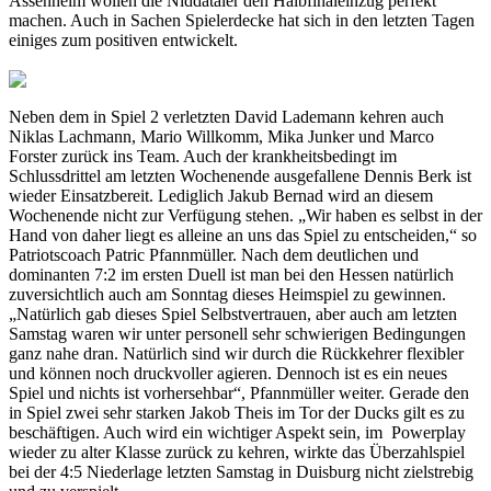
Assenheim wollen die Niddataler den Halbfinaleinzug perfekt
machen. Auch in Sachen Spielerdecke hat sich in den letzten Tagen
einiges zum positiven entwickelt.
Neben dem in Spiel 2 verletzten David Lademann kehren auch
Niklas Lachmann, Mario Willkomm, Mika Junker und Marco
Forster zurück ins Team. Auch der krankheitsbedingt im
Schlussdrittel am letzten Wochenende ausgefallene Dennis Berk ist
wieder Einsatzbereit. Lediglich Jakub Bernad wird an diesem
Wochenende nicht zur Verfügung stehen. „Wir haben es selbst in der
Hand von daher liegt es alleine an uns das Spiel zu entscheiden,“ so
Patriotscoach Patric Pfannmüller. Nach dem deutlichen und
dominanten 7:2 im ersten Duell ist man bei den Hessen natürlich
zuversichtlich auch am Sonntag dieses Heimspiel zu gewinnen.
„Natürlich gab dieses Spiel Selbstvertrauen, aber auch am letzten
Samstag waren wir unter personell sehr schwierigen Bedingungen
ganz nahe dran. Natürlich sind wir durch die Rückkehrer flexibler
und können noch druckvoller agieren. Dennoch ist es ein neues
Spiel und nichts ist vorhersehbar“, Pfannmüller weiter. Gerade den
in Spiel zwei sehr starken Jakob Theis im Tor der Ducks gilt es zu
beschäftigen. Auch wird ein wichtiger Aspekt sein, im Powerplay
wieder zu alter Klasse zurück zu kehren, wirkte das Überzahlspiel
bei der 4:5 Niederlage letzten Samstag in Duisburg nicht zielstrebig