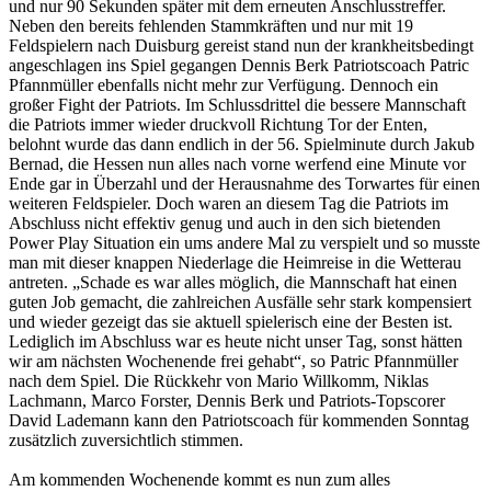
und nur 90 Sekunden später mit dem erneuten Anschlusstreffer.
Neben den bereits fehlenden Stammkräften und nur mit 19
Feldspielern nach Duisburg gereist stand nun der krankheitsbedingt
angeschlagen ins Spiel gegangen Dennis Berk Patriotscoach Patric
Pfannmüller ebenfalls nicht mehr zur Verfügung. Dennoch ein
großer Fight der Patriots. Im Schlussdrittel die bessere Mannschaft
die Patriots immer wieder druckvoll Richtung Tor der Enten,
belohnt wurde das dann endlich in der 56. Spielminute durch Jakub
Bernad, die Hessen nun alles nach vorne werfend eine Minute vor
Ende gar in Überzahl und der Herausnahme des Torwartes für einen
weiteren Feldspieler. Doch waren an diesem Tag die Patriots im
Abschluss nicht effektiv genug und auch in den sich bietenden
Power Play Situation ein ums andere Mal zu verspielt und so musste
man mit dieser knappen Niederlage die Heimreise in die Wetterau
antreten. „Schade es war alles möglich, die Mannschaft hat einen
guten Job gemacht, die zahlreichen Ausfälle sehr stark kompensiert
und wieder gezeigt das sie aktuell spielerisch eine der Besten ist.
Lediglich im Abschluss war es heute nicht unser Tag, sonst hätten
wir am nächsten Wochenende frei gehabt“, so Patric Pfannmüller
nach dem Spiel. Die Rückkehr von Mario Willkomm, Niklas
Lachmann, Marco Forster, Dennis Berk und Patriots-Topscorer
David Lademann kann den Patriotscoach für kommenden Sonntag
zusätzlich zuversichtlich stimmen.
Am kommenden Wochenende kommt es nun zum alles