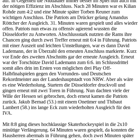
auf. In Gegenteil die Niddataler immer besser im Spiel nun auch mit
der nötigen Effizienz im Abschluss. Nach 28 Minuten war es Kilian
Rohde zum 4:2 und eine Minute später Torben Reuner zum
wichtigen Anschluss. Die Patriots am Drücker gelang Amandus
Röttcher der Ausgleich. 31. Minuten waren gespielt und alles wieder
offen. Patriots nun etwas zu offensiv agierend wussten die
Düsseldorfer zu Antworten. Abschlussstark nutzten die Rams ihre
Chancen ging durch zwei Treffer erneut mit 6:4 in Führung. Patriots
mit einer Auszeit und leichten Umstellungen, war es dann David
Lademann, der in Überzahl den erneuten Anschluss markierte. Kurz
vor Ende des zweiten Abschnitts gar der erneute Ausgleich. Erneut
war der Torschütze David Lademann zum 6:6. im Schlussdrittel
somit alles drin im Ersten von möglichen drei Play Off-
Halbfinalspielen gegen den Vorrunden- und Deutschen
Rekordmeister aus der Landeshauptstadt von NRW. Aber als wäre
es eine Wiederholung, Startern die Düsseldorfer druckvoll und
gingen erneut mit zwei Toren in Führung. Nun dachten viele der
Wille der Hessen sei gebrochen, doch erneut kamen die Patriots
zurück. Jakub Bernad (53.) mit einem Onetimer und Thibaut
Lambert (58.) ins lange Eck zum wiederholten Ausgleich für den
IVA.
Mit 8:8 ging dieses hochklassige Skaterhockeyspiel in die 2x10
minütige Verlängerung. 64 Minuten waren gespielt, da konnten die
Hausherren abermals in Führung gehen, doch zwei Minuten später