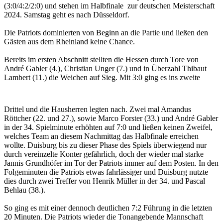
(3:0/4:2/2:0) und stehen im Halbfinale zur deutschen Meisterschaft
2024. Samstag geht es nach Düsseldorf.
Die Patriots dominierten von Beginn an die Partie und ließen den
Gästen aus dem Rheinland keine Chance.
Bereits im ersten Abschnitt stellten die Hessen durch Tore von
André Gabler (4.), Christian Unger (7.) und in Überzahl Thibaut
Lambert (11.) die Weichen auf Sieg.
Mit 3:0 ging es ins zweite
Drittel und die Hausherren legten nach. Zwei mal Amandus
Röttcher (22. und 27.), sowie Marco Forster (33.) und André Gabler
in der 34. Spielminute erhöhten auf 7:0 und ließen keinen Zweifel,
welches Team an diesem Nachmittag das Halbfinale erreichen
wollte. Duisburg bis zu dieser Phase des Spiels überwiegend nur
durch vereinzelte Konter gefährlich, doch der wieder mal starke
Jannis Grundhöfer im Tor der Patriots immer auf dem Posten. In den
Folgeminuten die Patriots etwas fahrlässiger und Duisburg nutzte
dies durch zwei Treffer von Henrik Müller in der 34. und Pascal
Behlau (38.).
So ging es mit einer dennoch deutlichen 7:2 Führung in die letzten
20 Minuten. Die Patriots wieder die Tonangebende Mannschaft