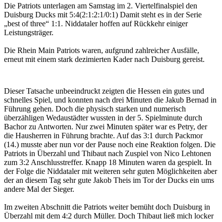
Die Patriots unterlagen am Samstag im 2. Viertelfinalspiel den
Duisburg Ducks mit 5:4(2:1:2:1/0:1) Damit steht es in der Serie
„best of three“ 1:1. Niddataler hoffen auf Rückkehr einiger
Leistungsträger.
Die Rhein Main Patriots waren, aufgrund zahlreicher Ausfälle,
erneut mit einem stark dezimierten Kader nach Duisburg gereist.
Dieser Tatsache unbeeindruckt zeigten die Hessen ein gutes und
schnelles Spiel, und konnten nach drei Minuten die Jakub Bernad in
Führung gehen. Doch die physisch starken und numerisch
überzähligen Wedaustädter wussten in der 5. Spielminute durch
Bachor zu Antworten. Nur zwei Minuten später war es Petry, der
die Hausherren in Führung brachte. Auf das 3:1 durch Packmor
(14.) musste aber nun vor der Pause noch eine Reaktion folgen. Die
Patriots in Überzahl und Thibaut nach Zuspiel von Nico Lehtonen
zum 3:2 Anschlusstreffer. Knapp 18 Minuten waren da gespielt. In
der Folge die Niddataler mit weiteren sehr guten Möglichkeiten aber
der an diesem Tag sehr gute Jakob Theis im Tor der Ducks ein ums
andere Mal der Sieger.
Im zweiten Abschnitt die Patriots weiter bemüht doch Duisburg in
Überzahl mit dem 4:2 durch Müller. Doch Thibaut ließ mich locker