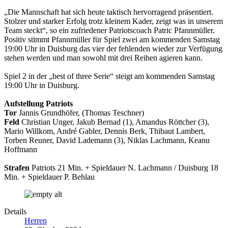
„Die Mannschaft hat sich heute taktisch hervorragend präsentiert.
Stolzer und starker Erfolg trotz kleinem Kader, zeigt was in unserem
Team steckt“, so ein zufriedener Patriotscoach Patric Pfannmüller.
Positiv stimmt Pfannmüller für Spiel zwei am kommenden Samstag
19:00 Uhr in Duisburg das vier der fehlenden wieder zur Verfügung
stehen werden und man sowohl mit drei Reihen agieren kann.
Spiel 2 in der „best of three Serie“ steigt am kommenden Samstag
19:00 Uhr in Duisburg.
Aufstellung Patriots
Tor
Jannis Grundhöfer, (Thomas Teschner)
Feld
Christian Unger, Jakub Bernad (1), Amandus Röttcher (3),
Mario Willkom, André Gabler, Dennis Berk, Thibaut Lambert,
Torben Reuner, David Lademann (3), Niklas Lachmann, Keanu
Hoffmann
Strafen
Patriots 21 Min. + Spieldauer N. Lachmann / Duisburg 18
Min. + Spieldauer P. Behlau
Details
Herren