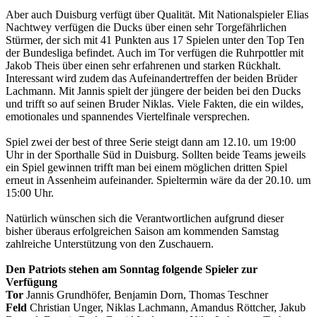
Aber auch Duisburg verfügt über Qualität. Mit Nationalspieler Elias
Nachtwey verfügen die Ducks über einen sehr Torgefährlichen
Stürmer, der sich mit 41 Punkten aus 17 Spielen unter den Top Ten
der Bundesliga befindet. Auch im Tor verfügen die Ruhrpottler mit
Jakob Theis über einen sehr erfahrenen und starken Rückhalt.
Interessant wird zudem das Aufeinandertreffen der beiden Brüder
Lachmann. Mit Jannis spielt der jüngere der beiden bei den Ducks
und trifft so auf seinen Bruder Niklas. Viele Fakten, die ein wildes,
emotionales und spannendes Viertelfinale versprechen.
Spiel zwei der best of three Serie steigt dann am 12.10. um 19:00
Uhr in der Sporthalle Süd in Duisburg. Sollten beide Teams jeweils
ein Spiel gewinnen trifft man bei einem möglichen dritten Spiel
erneut in Assenheim aufeinander. Spieltermin wäre da der 20.10. um
15:00 Uhr.
Natürlich wünschen sich die Verantwortlichen aufgrund dieser
bisher überaus erfolgreichen Saison am kommenden Samstag
zahlreiche Unterstützung von den Zuschauern.
Den Patriots stehen am Sonntag folgende Spieler zur
Verfügung
Tor
Jannis Grundhöfer, Benjamin Dorn, Thomas Teschner
Feld
Christian Unger, Niklas Lachmann, Amandus Röttcher, Jakub