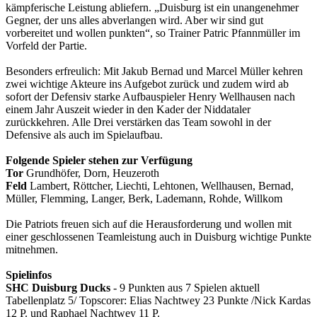
kämpferische Leistung abliefern. „Duisburg ist ein unangenehmer
Gegner, der uns alles abverlangen wird. Aber wir sind gut
vorbereitet und wollen punkten“, so Trainer Patric Pfannmüller im
Vorfeld der Partie.
Besonders erfreulich: Mit Jakub Bernad und Marcel Müller kehren
zwei wichtige Akteure ins Aufgebot zurück und zudem wird ab
sofort der Defensiv starke Aufbauspieler Henry Wellhausen nach
einem Jahr Auszeit wieder in den Kader der Niddataler
zurückkehren. Alle Drei verstärken das Team sowohl in der
Defensive als auch im Spielaufbau.
Folgende Spieler stehen zur Verfügung
Tor
Grundhöfer, Dorn, Heuzeroth
Feld
Lambert, Röttcher, Liechti, Lehtonen, Wellhausen, Bernad,
Müller, Flemming, Langer, Berk, Lademann, Rohde, Willkom
Die Patriots freuen sich auf die Herausforderung und wollen mit
einer geschlossenen Teamleistung auch in Duisburg wichtige Punkte
mitnehmen.
Spielinfos
SHC Duisburg Ducks
- 9 Punkten aus 7 Spielen aktuell
Tabellenplatz 5/ Topscorer: Elias Nachtwey 23 Punkte /Nick Kardas
12 P. und Raphael Nachtwey 11 P.