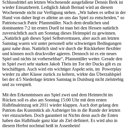
Schlussdrittel am letzten Wochenende ausgefallene Dennis Berk ist
wieder Einsatzbereit. Lediglich Jakub Bernad wird an diesem
Wochenende nicht zur Verfügung stehen. „Wir haben es selbst in der
Hand von daher liegt es alleine an uns das Spiel zu entscheiden,“ so
Patriotscoach Patric Pfannmüller. Nach dem deutlichen und
dominanten 7:2 im ersten Duell ist man bei den Hessen natürlich
zuversichtlich auch am Sonntag dieses Heimspiel zu gewinnen.
„Natürlich gab dieses Spiel Selbstvertrauen, aber auch am letzten
Samstag waren wir unter personell sehr schwierigen Bedingungen
ganz nahe dran. Natürlich sind wir durch die Rückkehrer flexibler
und können noch druckvoller agieren. Dennoch ist es ein neues
Spiel und nichts ist vorhersehbar“, Pfannmüller weiter. Gerade den
in Spiel zwei sehr starken Jakob Theis im Tor der Ducks gilt es zu
beschäftigen. Auch wird ein wichtiger Aspekt sein, im Powerplay
wieder zu alter Klasse zurück zu kehren, wirkte das Überzahlspiel
bei der 4:5 Niederlage letzten Samstag in Duisburg nicht zielstrebig
und zu verspielt.
Mit den Erkenntnissen aus Spiel zwei und dem Heimrecht im
Rücken soll es also am Sonntag 15:00 Uhr mit dem ersten
Halbfinaleinzug seit 2011 wieder klappen. Auch dort gelang den
Patriots das Kunststück als Aufsteiger bis in die Runde der letzten
vier einzuziehen. Doch garantiert ist Nichts denn auch die Enten
haben das Halbfinale ganz klar als Ziel definiert. Es wird also in
diesem Herbst nochmal heiß in Assenheim!