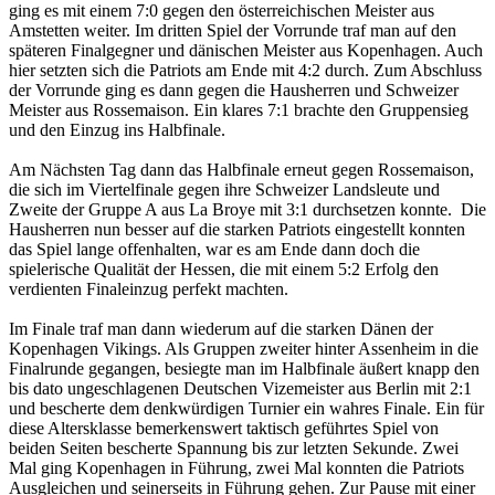
ging es mit einem 7:0 gegen den österreichischen Meister aus
Amstetten weiter. Im dritten Spiel der Vorrunde traf man auf den
späteren Finalgegner und dänischen Meister aus Kopenhagen. Auch
hier setzten sich die Patriots am Ende mit 4:2 durch. Zum Abschluss
der Vorrunde ging es dann gegen die Hausherren und Schweizer
Meister aus Rossemaison. Ein klares 7:1 brachte den Gruppensieg
und den Einzug ins Halbfinale.
Am Nächsten Tag dann das Halbfinale erneut gegen Rossemaison,
die sich im Viertelfinale gegen ihre Schweizer Landsleute und
Zweite der Gruppe A aus La Broye mit 3:1 durchsetzen konnte. Die
Hausherren nun besser auf die starken Patriots eingestellt konnten
das Spiel lange offenhalten, war es am Ende dann doch die
spielerische Qualität der Hessen, die mit einem 5:2 Erfolg den
verdienten Finaleinzug perfekt machten.
Im Finale traf man dann wiederum auf die starken Dänen der
Kopenhagen Vikings. Als Gruppen zweiter hinter Assenheim in die
Finalrunde gegangen, besiegte man im Halbfinale äußert knapp den
bis dato ungeschlagenen Deutschen Vizemeister aus Berlin mit 2:1
und bescherte dem denkwürdigen Turnier ein wahres Finale. Ein für
diese Altersklasse bemerkenswert taktisch geführtes Spiel von
beiden Seiten bescherte Spannung bis zur letzten Sekunde. Zwei
Mal ging Kopenhagen in Führung, zwei Mal konnten die Patriots
Ausgleichen und seinerseits in Führung gehen. Zur Pause mit einer