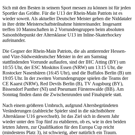
Sich mit den Besten in seinem Sport messen zu können ist für jeden
Sportler das Größte. Für die U13 der Rhein-Main Patriots ist es
wieder soweit. Als aktueller Deutscher Meister gehen die Niddataler
in ihre dritte Meisterschaftsteilnahme hintereinander. Insgesamt
treffen 10 Mannschaften in 2 Vorrundengruppen beim absoluten
Saisonhöhepunkt der Altersklasse U13 im Inline-Skaterhockey
aufeinander.
Die Gegner der Rhein-Main Patriots, die als amtierender Hessen-
und Vize-Südwestdeutscher Meister in der am Samstag
stattfindenden Vorrunde auflaufen, sind der IHC Atting (BY) um
10:55 Uhr, der ESC Moskitos Essen (NRW) um 13:15 Uhr, die
Rostocker Nasenbären (16:45 Uhr), und die Buffalos Berlin (B) um
19:05 Uhr. In der zweiten Vorrundengruppe spielen die Teams der
CE Kaarst (NRW), Red Devils Berlin (B), TV Augsburg (BY),
Bissendorf Panther (NI) und Pneumant Fürstenwalde (BB). Am
Sonntag finden dann die Zwischenrunden und Finalspiele statt.
Nach einem größeren Umbruch, aufgrund Altersbegründeten
Veränderungen (zahlreiche Spieler sind in die nächsthöhere
Altersklasse U16 gewechselt). Ist das Ziel sich in diesem Jahr
wieder unter den Top fünf zu etablieren, ob es, wie in den beiden
letzten Jahren, zur Qualifikation für den Europa Cup reicht
(mindestens Platz 3), ist schwierig, aber natürlich ein Traum.