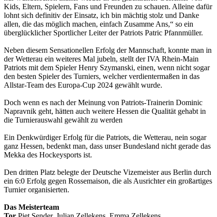
Kids, Eltern, Spielern, Fans und Freunden zu schauen. Alleine dafür
lohnt sich definitiv der Einsatz, ich bin mächtig stolz und Danke
allen, die das möglich machen, einfach Zusamme Ans,“ so ein
überglücklicher Sportlicher Leiter der Patriots Patric Pfannmüller.
Neben diesem Sensationellen Erfolg der Mannschaft, konnte man in
der Wetterau ein weiteres Mal jubeln, stellt der IVA Rhein-Main
Patriots mit dem Spieler Henry Szymanski, einen, wenn nicht sogar
den besten Spieler des Turniers, welcher verdientermaßen in das
Allstar-Team des Europa-Cup 2024 gewählt wurde.
Doch wenn es nach der Meinung von Patriots-Trainerin Dominic
Napravnik geht, hätten auch weitere Hessen die Qualität gehabt in
die Turnierauswahl gewählt zu werden
Ein Denkwürdiger Erfolg für die Patriots, die Wetterau, nein sogar
ganz Hessen, bedenkt man, dass unser Bundesland nicht gerade das
Mekka des Hockeysports ist.
Den dritten Platz belegte der Deutsche Vizemeister aus Berlin durch
ein 6:0 Erfolg gegen Rossemaison, die als Ausrichter ein großartiges
Turnier organisierten.
Das Meisterteam
Tor
Piet Sender, Julian Zellekens, Emma Zellekens