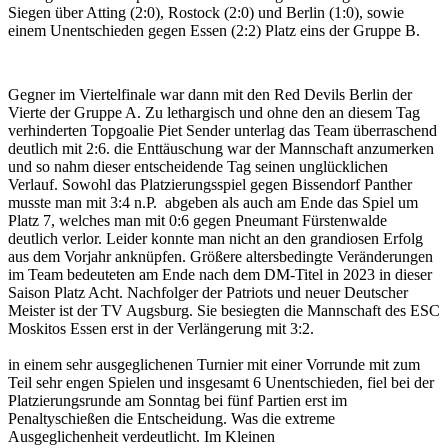
Siegen über Atting (2:0), Rostock (2:0) und Berlin (1:0), sowie
einem Unentschieden gegen Essen (2:2) Platz eins der Gruppe B.
Gegner im Viertelfinale war dann mit den Red Devils Berlin der
Vierte der Gruppe A. Zu lethargisch und ohne den an diesem Tag
verhinderten Topgoalie Piet Sender unterlag das Team überraschend
deutlich mit 2:6. die Enttäuschung war der Mannschaft anzumerken
und so nahm dieser entscheidende Tag seinen unglücklichen
Verlauf. Sowohl das Platzierungsspiel gegen Bissendorf Panther
musste man mit 3:4 n.P. abgeben als auch am Ende das Spiel um
Platz 7, welches man mit 0:6 gegen Pneumant Fürstenwalde
deutlich verlor. Leider konnte man nicht an den grandiosen Erfolg
aus dem Vorjahr anknüpfen. Größere altersbedingte Veränderungen
im Team bedeuteten am Ende nach dem DM-Titel in 2023 in dieser
Saison Platz Acht. Nachfolger der Patriots und neuer Deutscher
Meister ist der TV Augsburg. Sie besiegten die Mannschaft des ESC
Moskitos Essen erst in der Verlängerung mit 3:2.
in einem sehr ausgeglichenen Turnier mit einer Vorrunde mit zum
Teil sehr engen Spielen und insgesamt 6 Unentschieden, fiel bei der
Platzierungsrunde am Sonntag bei fünf Partien erst im
Penaltyschießen die Entscheidung. Was die extreme
Ausgeglichenheit verdeutlicht. Im Kleinen