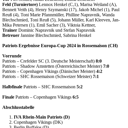
Feld (Turniertore)
Lennox Henkel (C,1), Marisa Weiland (A),
Bennett Veith (4), Henry Szymanski (17), Jakob Michel (1), Paul
Reuß (4), Toni Marie Pfannmüller, Philline Napravnik, Wanda
Blechschmied, Toni Reuß (5), Johann Müller, Karl Kleeven, Jan-
Mika Petersen (1), Emil Sacher (3), Viktoia Kettner,
Trainer
Dominic Napravnik und Stefan Napravnik
Betreuer
Jannine Blechschmied, Sabrina Henkel
Patriots Ergebnisse Europa-Cup 2024 in Rossemaison (CH)
Vorrunde
Patriots – Crefelder SC (3. Deutsche Meisterschaft)
8:0
Patriots – Shadow Amstetten (Österreichischer Meister)
7:0
Patriots – Copenhagen Vikings (Dänischer Meister)
4:2
Patriots – SHC Rossemaison (Schweizer Meister)
7:1
Halbfinale
Patriots – SHC Rossemaison
5:2
Finale
Patriots – Copenhagen Vikings
6:5
Abschlusstabelle
IVA Rhein-Main Patriots (D)
Copenhagen Vikings (DK)
Berlin Buffalos (D)