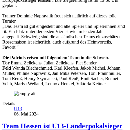
Europapokalsieger feststeht. Die Siegerehrung ist für 19:30 Uhr
geplant.
Trainer Dominic Napravnik freut sich natürlich auf dieses tolle
Turnier
„Das Team ist gut eingestellt und alle Spieler und Spielerinnen sind
fit. Ein Platz unter der ersten Vier ist wie im letzten Jahr
angepeilt. Schwierig sind die ausländischen Teams einzuschätzen.
Rossemaison ist sicherlich, auch aufgrund des Heimvorteils,
Favorit.“
Die Patriots reisen mit folgendem Team in die Schweiz
Tor
Emma Zellekens, Julian Zellekens, Piet Sender
Feld
Wanda Blechschmied, Karl Kleefen, Jakob Michel, Johann
Müller, Philine Napravnik, Jan-Mika Petersen, Toni Pfannmüller,
Toni Reuß, Henry Szymanski, Paul Reuß, Emil Sacher, Bennet
Veith, Marisa Weiland, Lennox Henkel, Viktoria Kettner
Details
U13
06. Mai 2024
Team Hessen ist U13-Länderpokalsieger