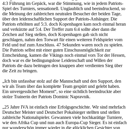
4:3 Führung im Gepäck, war die Stimmung, wie in jedem Patriots-
Spiel des Turniers, sensationell. Unglaublich und beeindruckend, so
die Meinung der zahlreichen neutralen Besucher der beiden Tage,
über den leidenschaftlichen Support der Patriots-Anhänger. Die
Patriots erhöhten auf 5:3. doch Kopenhagen kam noch einmal heran
und verkürzte auf 5:4. Der Treffer zum 6:4 sollte aber dann die
Zeichen auf Sieg stellen, doch Kopenhagen gab sich nicht
geschlagen, nahm den Torwart für einen weiteren Feldspieler vom
Feld und traf zum Anschluss. 47 Sekunden waren noch zu spielen.
Die Patriots selbst mit einer guten Einschussmöglichkeit zur
Entscheidung, kamen die Vikings noch einmal vors Tor der Hessen,
doch war es die bedingungslose Leidenschaft und Willen der
Patriots die dazu beitrugen den knappen aber verdienten Sieg über
die Zeit zu bringen.
„Ich bin unfassbar stolz auf die Mannschaft und den Support, den
wir als Team über das komplette Team gespürt und gelebt haben.
Ein unvergesslicher Moment“, so eine sichtlich beeindruckte aber
stolze Trainerin der Patriots Dominic Napravnik.
„25 Jahre IVA ist einfach eine Erfolgsgeschichte. Wir sind mehrfach
Deutscher Meister und Deutscher Pokalsieger stellten und stellen
zahlreiche Nationalspieler. Gewannen viele hochkarätige Turniere,
wie den Afrika Cup und nun auch Europa-Cup Sieger. Es ist einfach
nur wunderschön immer wieder in die glücklichen Gesichter von