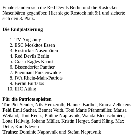
Finale standen sich die Red Devils Berlin und die Rostocker
Nasenbären gegenüber. Hier siegte Rostock mit 5:1 und sicherte
sich den 3. Platz.
Die Endplatzierung
TV Augsburg
ESC Moskitos Essen
Rostocker Nasenbären
Red Devils Berlin
Crash Eagles Kaarst
Bissendorfer Panther
Pneumant Fürstenwalde
IVA Rhein-Main-Patriots
Berlin Buffalos
IHC Atting
Für die Patriots spielten
Tor
Piet Sender, Nils Heuzeroth, Hannes Barthel, Emma Zellekens
Feld
Emil Sacher, Bennet Veith, Toni Marie Pfannmüller, Marisa
Weiland, Toni Reuss, Philine Napravnik, Wanda Blechschmied,
Lotta Hellwig, Johann Müller, Kristin Herget, Santi Kling, Max
Dette, Karl Kleven
Trainer
Dominic Napravnik und Stefan Napravnik