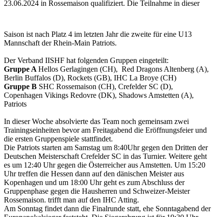
23.06.2024 in Rossemaison qualifiziert.
Die Teilnahme in dieser
Saison ist nach Platz 4 im letzten Jahr die zweite für eine U13
Mannschaft der Rhein-Main Patriots.
Der Verband IISHF hat folgenden Gruppen eingeteilt:
Gruppe A
Hellos Gerlagingen (CH), Red Dragons Altenberg (A),
Berlin Buffalos (D), Rockets (GB), IHC La Broye (CH)
Gruppe B
SHC Rossemaison (CH), Crefelder SC (D),
Copenhagen Vikings Redovre (DK), Shadows Amstetten (A),
Patriots
In dieser Woche absolvierte das Team noch gemeinsam zwei
Trainingseinheiten bevor am Freitagabend die Eröffnungsfeier und
die ersten Gruppenspiele stattfindet.
Die Patriots starten am Samstag um 8:40Uhr gegen den Dritten der
Deutschen Meisterschaft Crefelder SC in das Turnier. Weitere geht
es um 12:40 Uhr gegen die Österreicher aus Amstetten. Um 15:20
Uhr treffen die Hessen dann auf den dänischen Meister aus
Kopenhagen und um 18:00 Uhr geht es zum Abschluss der
Gruppenphase gegen die Hausherren und Schweizer-Meister
Rossemaison. trifft man auf den IHC Atting.
Am Sonntag findet dann die Finalrunde statt, ehe Sonntagabend der