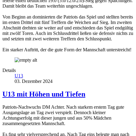
feierte einen deutlichen 19:0 (5:0/12:0/2:0)-Sieg gegen Spaichingen.
Damit bleibt das Team weiterhin ungeschlagen.
Von Beginn an dominierten die Patriots das Spiel und stellten bereits
im ersten Drittel mit fünf Treffern die Weichen auf Sieg. Im zweiten
Abschnitt drehten sie weiter auf und entschieden das Spiel endgültig
mit zwölf Toren. Auch im Schlussdrittel ließen sie defensiv nichts zu
und setzten mit zwei weiteren Treffern den Schlusspunkt.
Ein starker Auftritt, der die gute Form der Mannschaft unterstreicht!
Details
U13
03. Dezember 2024
U13 mit Höhen und Tiefen
Patriots-Nachwuchs DM Achter. Nach starkem erstem Tag gute
Ausgangslage an Tag zwei verspielt. Dennoch kleiner
Achtungserfolg mit dieser jungen und aus 50% Mädchen
zusammengesetzten Mannschaft.
Es fing sehr vielversprechend an. Nach Tag eins belegte man nach