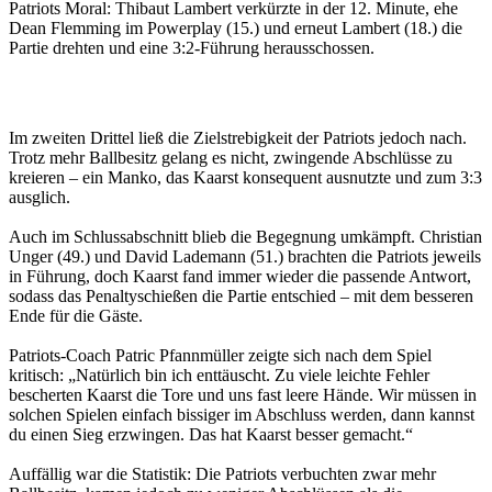
Patriots Moral: Thibaut Lambert verkürzte in der 12. Minute, ehe
Dean Flemming im Powerplay (15.) und erneut Lambert (18.) die
Partie drehten und eine 3:2-Führung herausschossen.
Im zweiten Drittel ließ die Zielstrebigkeit der Patriots jedoch nach.
Trotz mehr Ballbesitz gelang es nicht, zwingende Abschlüsse zu
kreieren – ein Manko, das Kaarst konsequent ausnutzte und zum 3:3
ausglich.
Auch im Schlussabschnitt blieb die Begegnung umkämpft. Christian
Unger (49.) und David Lademann (51.) brachten die Patriots jeweils
in Führung, doch Kaarst fand immer wieder die passende Antwort,
sodass das Penaltyschießen die Partie entschied – mit dem besseren
Ende für die Gäste.
Patriots-Coach Patric Pfannmüller zeigte sich nach dem Spiel
kritisch: „Natürlich bin ich enttäuscht. Zu viele leichte Fehler
bescherten Kaarst die Tore und uns fast leere Hände. Wir müssen in
solchen Spielen einfach bissiger im Abschluss werden, dann kannst
du einen Sieg erzwingen. Das hat Kaarst besser gemacht.“
Auffällig war die Statistik: Die Patriots verbuchten zwar mehr