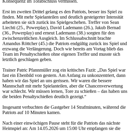
Konsequenz im Torabschluss vermissen.
Erst im zweiten Drittel gelang es den Patriots, besser ins Spiel zu
finden. Mit mehr Spielanteilen und deutlich gesteigerter Intensität
arbeiteten sie sich zurück ins Spielgeschehen. Treffer von Sean
Liechti (25., Powerplay), David Lademann (26.), Jakub Bernad
(36., Powerplay) und erneut Lademann (38.) sorgten für den
zwischenzeitlichen Ausgleich. Im Schlussabschnitt brachte
Amandus Röttcher (45.) die Patriots endgültig zurück ins Spiel und
erzwang die Verlängerung. Doch wie bereits am Vortag blieb das
Team im Penaltyschießen ohne eigenen Treffer und musste sich
letztlich geschlagen geben.
Trainer Patric Pfannmüller zog ein kritisches Fazit: „Das Spiel war
fast ein Ebenbild von gestern. Am Anfang zu unkonzentriert, dann
haben wir das Spiel an uns gerissen. Wir waren die bessere
Mannschaft mit mehr Spielanteilen, aber die Chancenverwertung
war schlecht. Wir müssen lernen, Tore zu schießen – das haben uns
die beiden Penaltyschießen deutlich gezeigt.“
Insgesamt verbuchten die Gastgeber 14 Strafminuten, während die
Patriots auf 10 Minuten kamen.
Nach einer einwöchigen Pause steht für die Patriots das nächste
Heimspiel an: Am 14.05.2026 um 15:00 Uhr empfangen sie die