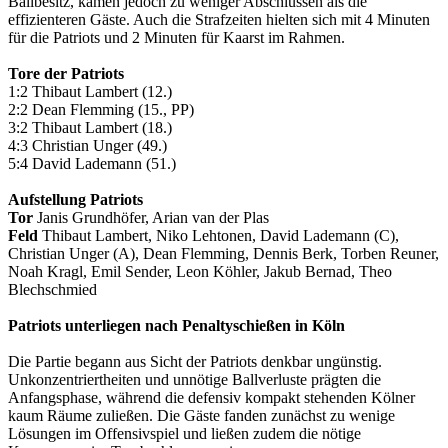
Ballbesitz, kamen jedoch zu weniger Abschlüssen als die
effizienteren Gäste. Auch die Strafzeiten hielten sich mit 4 Minuten
für die Patriots und 2 Minuten für Kaarst im Rahmen.
Tore der Patriots
1:2 Thibaut Lambert (12.)
2:2 Dean Flemming (15., PP)
3:2 Thibaut Lambert (18.)
4:3 Christian Unger (49.)
5:4 David Lademann (51.)
Aufstellung Patriots
Tor
Janis Grundhöfer, Arian van der Plas
Feld
Thibaut Lambert, Niko Lehtonen, David Lademann (C),
Christian Unger (A), Dean Flemming, Dennis Berk, Torben Reuner,
Noah Kragl, Emil Sender, Leon Köhler, Jakub Bernad, Theo
Blechschmied
Patriots unterliegen nach Penaltyschießen in Köln
Die Partie begann aus Sicht der Patriots denkbar ungünstig.
Unkonzentriertheiten und unnötige Ballverluste prägten die
Anfangsphase, während die defensiv kompakt stehenden Kölner
kaum Räume zuließen. Die Gäste fanden zunächst zu wenige
Lösungen im Offensivspiel und ließen zudem die nötige