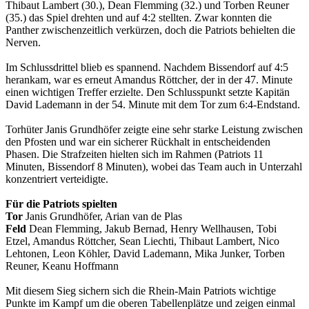
Thibaut Lambert (30.), Dean Flemming (32.) und Torben Reuner
(35.) das Spiel drehten und auf 4:2 stellten. Zwar konnten die
Panther zwischenzeitlich verkürzen, doch die Patriots behielten die
Nerven.
Im Schlussdrittel blieb es spannend. Nachdem Bissendorf auf 4:5
herankam, war es erneut Amandus Röttcher, der in der 47. Minute
einen wichtigen Treffer erzielte. Den Schlusspunkt setzte Kapitän
David Lademann in der 54. Minute mit dem Tor zum 6:4-Endstand.
Torhüter Janis Grundhöfer zeigte eine sehr starke Leistung zwischen
den Pfosten und war ein sicherer Rückhalt in entscheidenden
Phasen. Die Strafzeiten hielten sich im Rahmen (Patriots 11
Minuten, Bissendorf 8 Minuten), wobei das Team auch in Unterzahl
konzentriert verteidigte.
Für die Patriots spielten
Tor
Janis Grundhöfer, Arian van de Plas
Feld
Dean Flemming, Jakub Bernad, Henry Wellhausen, Tobi
Etzel, Amandus Röttcher, Sean Liechti, Thibaut Lambert, Nico
Lehtonen, Leon Köhler, David Lademann, Mika Junker, Torben
Reuner, Keanu Hoffmann
Mit diesem Sieg sichern sich die Rhein-Main Patriots wichtige
Punkte im Kampf um die oberen Tabellenplätze und zeigen einmal