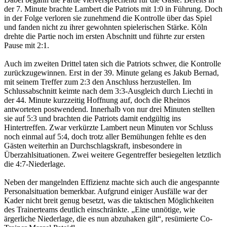
der 7. Minute brachte Lambert die Patriots mit 1:0 in Führung. Doch
in der Folge verloren sie zunehmend die Kontrolle über das Spiel
und fanden nicht zu ihrer gewohnten spielerischen Stärke. Köln
drehte die Partie noch im ersten Abschnitt und führte zur ersten
Pause mit 2:1.
Auch im zweiten Drittel taten sich die Patriots schwer, die Kontrolle
zurückzugewinnen. Erst in der 39. Minute gelang es Jakub Bernad,
mit seinem Treffer zum 2:3 den Anschluss herzustellen. Im
Schlussabschnitt keimte nach dem 3:3-Ausgleich durch Liechti in
der 44. Minute kurzzeitig Hoffnung auf, doch die Rheinos
antworteten postwendend. Innerhalb von nur drei Minuten stellten
sie auf 5:3 und brachten die Patriots damit endgültig ins
Hintertreffen. Zwar verkürzte Lambert neun Minuten vor Schluss
noch einmal auf 5:4, doch trotz aller Bemühungen fehlte es den
Gästen weiterhin an Durchschlagskraft, insbesondere in
Überzahlsituationen. Zwei weitere Gegentreffer besiegelten letztlich
die 4:7-Niederlage.
Neben der mangelnden Effizienz machte sich auch die angespannte
Personalsituation bemerkbar. Aufgrund einiger Ausfälle war der
Kader nicht breit genug besetzt, was die taktischen Möglichkeiten
des Trainerteams deutlich einschränkte. „Eine unnötige, wie
ärgerliche Niederlage, die es nun abzuhaken gilt“, resümierte Co-