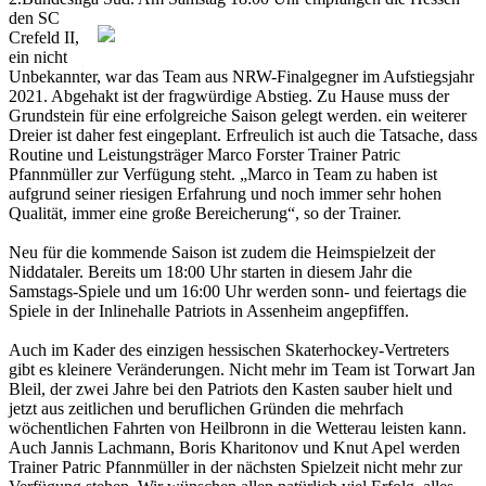
den SC
Crefeld II,
ein nicht
Unbekannter, war das Team aus NRW-Finalgegner im Aufstiegsjahr
2021. Abgehakt ist der fragwürdige Abstieg. Zu Hause muss der
Grundstein für eine erfolgreiche Saison gelegt werden. ein weiterer
Dreier ist daher fest eingeplant. Erfreulich ist auch die Tatsache, dass
Routine und Leistungsträger Marco Forster Trainer Patric
Pfannmüller zur Verfügung steht. „Marco in Team zu haben ist
aufgrund seiner riesigen Erfahrung und noch immer sehr hohen
Qualität, immer eine große Bereicherung“, so der Trainer.
Neu für die kommende Saison ist zudem die Heimspielzeit der
Niddataler. Bereits um 18:00 Uhr starten in diesem Jahr die
Samstags-Spiele und um 16:00 Uhr werden sonn- und feiertags die
Spiele in der Inlinehalle Patriots in Assenheim angepfiffen.
Auch im Kader des einzigen hessischen Skaterhockey-Vertreters
gibt es kleinere Veränderungen. Nicht mehr im Team ist Torwart Jan
Bleil, der zwei Jahre bei den Patriots den Kasten sauber hielt und
jetzt aus zeitlichen und beruflichen Gründen die mehrfach
wöchentlichen Fahrten von Heilbronn in die Wetterau leisten kann.
Auch Jannis Lachmann, Boris Kharitonov und Knut Apel werden
Trainer Patric Pfannmüller in der nächsten Spielzeit nicht mehr zur