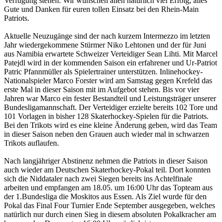
Verfügung stehen. Wir wünschen allen natürlich viel Erfolg, alles
Gute und Danken für euren tollen Einsatz bei den Rhein-Main
Patriots.
Aktuelle Neuzugänge sind der nach kurzem Intermezzo im letzten
Jahr wiedergekommene Stürmer Niko Lehtonen und der für Juni
aus Namibia erwartete Schweizer Verteidiger Sean Lihti. Mit Marcel
Patejdl wird in der kommenden Saison ein erfahrener und Ur-Patriot
Patric Pfannmüller als Spielertrainer unterstützen. Inlinehockey-
Nationalspieler Marco Forster wird am Samstag gegen Krefeld das
erste Mal in dieser Saison mit im Aufgebot stehen. Bis vor vier
Jahren war Marco ein fester Bestandteil und Leistungsträger unserer
Bundesligamannschaft. Der Verteidiger erzielte bereits 102 Tore und
101 Vorlagen in bisher 128 Skaterhockey-Spielen für die Patriots.
Bei den Trikots wird es eine kleine Änderung geben, wird das Team
in dieser Saison neben den Grauen auch wieder mal in schwarzen
Trikots auflaufen.
Nach langjähriger Abstinenz nehmen die Patriots in dieser Saison
auch wieder am Deutschen Skaterhockey-Pokal teil. Dort konnten
sich die Niddataler nach zwei Siegen bereits ins Achtelfinale
arbeiten und empfangen am 18.05. um 16:00 Uhr das Topteam aus
der 1.Bundesliga die Moskitos aus Essen. Als Ziel wurde für den
Pokal das Final Four Turnier Ende September ausgegeben, welches
natürlich nur durch einen Sieg in diesem absoluten Pokalkracher am