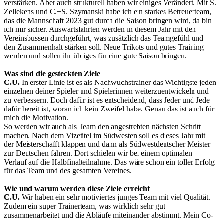
verstärken. Aber auch strukturell haben wir einiges Verändert. Mit S.
Zellekens und C.+S. Szymanski habe ich ein starkes Betreuerteam,
das die Mannschaft 2023 gut durch die Saison bringen wird, da bin
ich mir sicher. Auswärtsfahrten werden in diesem Jahr mit den
Vereinsbussen durchgeführt, was zusätzlich das Teamgefühl und
den Zusammenhalt stärken soll. Neue Trikots und gutes Training
werden und sollen ihr übriges für eine gute Saison bringen.
Was sind die gesteckten Ziele
C.U.
In erster Linie ist es als Nachwuchstrainer das Wichtigste jeden
einzelnen deiner Spieler und Spielerinnen weiterzuentwickeln und
zu verbessern. Doch dafür ist es entscheidend, dass Jeder und Jede
dafür bereit ist, woran ich kein Zweifel habe. Genau das ist auch für
mich die Motivation.
So werden wir auch als Team den angestrebten nächsten Schritt
machen. Nach dem Vizetitel im Südwesten soll es dieses Jahr mit
der Meisterschafft klappen und dann als Südwestdeutscher Meister
zur Deutschen fahren. Dort schielen wir bei einem optimalen
Verlauf auf die Halbfinalteilnahme. Das wäre schon ein toller Erfolg
für das Team und des gesamten Vereines.
Wie und warum werden diese Ziele erreicht
C.U.
Wir haben ein sehr motiviertes junges Team mit viel Qualität.
Zudem ein super Trainerteam, was wirklich sehr gut
zusammenarbeitet und die Abläufe miteinander abstimmt. Mein Co-