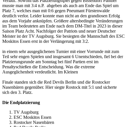
Verlauf. Sowohl das Platzierungsspiel gegen Bissendorf Panther
musste man mit 3:4 n.P. abgeben als auch am Ende das Spiel um
Platz 7, welches man mit 0:6 gegen Pneumant Fürstenwalde
deutlich verlor. Leider konnte man nicht an den grandiosen Erfolg
aus dem Vorjahr anknüpfen. Größere altersbedingte Veränderungen
im Team bedeuteten am Ende nach dem DM-Titel in 2023 in dieser
Saison Platz Acht. Nachfolger der Patriots und neuer Deutscher
Meister ist der TV Augsburg. Sie besiegten die Mannschaft des ESC
Moskitos Essen erst in der Verlängerung mit 3:2.
in einem sehr ausgeglichenen Turnier mit einer Vorrunde mit zum
Teil sehr engen Spielen und insgesamt 6 Unentschieden, fiel bei der
Platzierungsrunde am Sonntag bei fünf Partien erst im
Penaltyschießen die Entscheidung. Was die extreme
Ausgeglichenheit verdeutlicht. Im Kleinen
Finale standen sich die Red Devils Berlin und die Rostocker
Nasenbären gegenüber. Hier siegte Rostock mit 5:1 und sicherte
sich den 3. Platz.
Die Endplatzierung
TV Augsburg
ESC Moskitos Essen
Rostocker Nasenbären