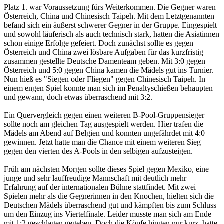
Platz 1. war Voraussetzung fürs Weiterkommen. Die Gegner waren
Österreich, China und Chinesisch Taipeh. Mit dem Letztgenannten
befand sich ein äußerst schwerer Gegner in der Gruppe. Eingespielt
und sowohl läuferisch als auch technisch stark, hatten die Asiatinnen
schon einige Erfolge gefeiert. Doch zunächst sollte es gegen
Österreich und China zwei lösbare Aufgaben für das kurzfristig
zusammen gestellte Deutsche Damenteam geben. Mit 3:0 gegen
Österreich und 5:0 gegen China kamen die Mädels gut ins Turnier.
Nun hieß es "Siegen oder Fliegen" gegen Chinesisch Taipeh. In
einem engen Spiel konnte man sich im Penaltyschießen behaupten
und gewann, doch etwas überraschend mit 3:2.
Ein Quervergleich gegen einen weiteren B-Pool-Gruppensieger
sollte noch am gleichen Tag ausgespielt werden. Hier trafen die
Mädels am Abend auf Belgien und konnten ungefährdet mit 4:0
gewinnen. Jetzt hatte man die Chance mit einem weiteren Sieg
gegen den vierten des A-Pools in den selbigen aufzusteigen.
Früh am nächsten Morgen sollte dieses Spiel gegen Mexiko, eine
junge und sehr lauffreudige Mannschaft mit deutlich mehr
Erfahrung auf der internationalen Bühne stattfindet. Mit zwei
Spielen mehr als die Gegnerinnen in den Knochen, hielten sich die
Deutschen Mädels überraschend gut und kämpften bis zum Schluss
um den Einzug ins Viertelfinale. Leider musste man sich am Ende
mit 1:2 geschlagen gegeben. Doch die Köpfe hingen nur kurz, hatte