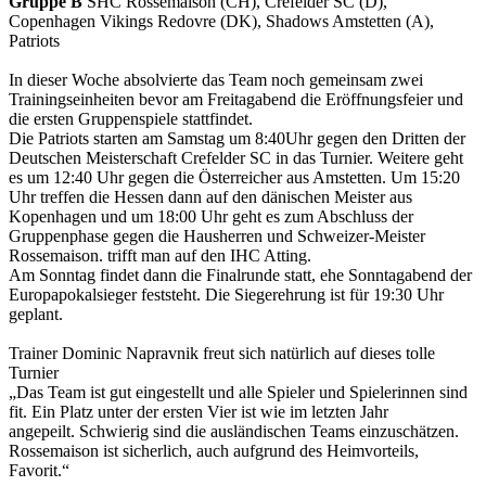
Gruppe B
SHC Rossemaison (CH), Crefelder SC (D),
Copenhagen Vikings Redovre (DK), Shadows Amstetten (A),
Patriots
In dieser Woche absolvierte das Team noch gemeinsam zwei
Trainingseinheiten bevor am Freitagabend die Eröffnungsfeier und
die ersten Gruppenspiele stattfindet.
Die Patriots starten am Samstag um 8:40Uhr gegen den Dritten der
Deutschen Meisterschaft Crefelder SC in das Turnier. Weitere geht
es um 12:40 Uhr gegen die Österreicher aus Amstetten. Um 15:20
Uhr treffen die Hessen dann auf den dänischen Meister aus
Kopenhagen und um 18:00 Uhr geht es zum Abschluss der
Gruppenphase gegen die Hausherren und Schweizer-Meister
Rossemaison. trifft man auf den IHC Atting.
Am Sonntag findet dann die Finalrunde statt, ehe Sonntagabend der
Europapokalsieger feststeht. Die Siegerehrung ist für 19:30 Uhr
geplant.
Trainer Dominic Napravnik freut sich natürlich auf dieses tolle
Turnier
„Das Team ist gut eingestellt und alle Spieler und Spielerinnen sind
fit. Ein Platz unter der ersten Vier ist wie im letzten Jahr
angepeilt. Schwierig sind die ausländischen Teams einzuschätzen.
Rossemaison ist sicherlich, auch aufgrund des Heimvorteils,
Favorit.“